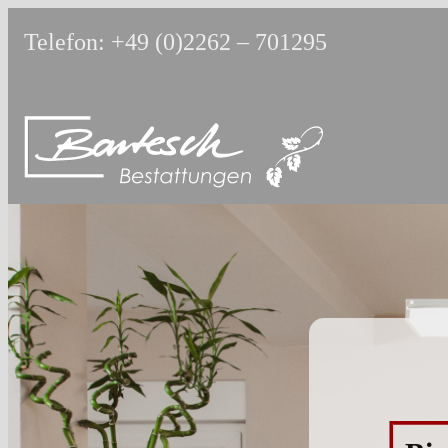
Skip
Telefon:
+49 (0)2262 – 701295
to
content