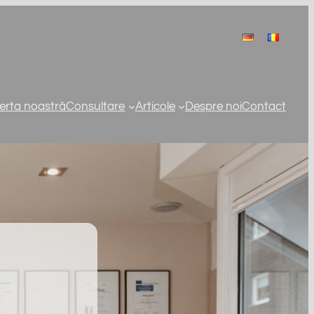
erta noastră
Consultare
Articole
Despre noi
Contact