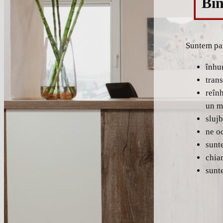
Bin
Suntem par
înhum
trans
reînh
un m
sluj
ne o
sunt
chiar
sunte