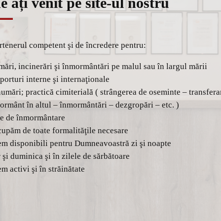
e ați venit pe site-ul nostru
tenerul competent şi de încredere pentru:
ări, incinerări şi înmormântări pe malul sau în largul mării
porturi interne şi internaţionale
umări; practică cimiterială ( strângerea de oseminte – transfera
ormânt în altul – înmormântări – dezgropări – etc. )
be de înmormântare
cupăm de toate formalităţile necesare
em disponibili pentru Dumneavoastră zi şi noapte
 şi duminica şi în zilele de sărbătoare
m activi şi în străinătate